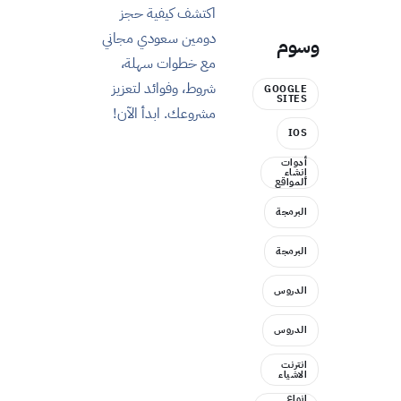
اكتشف كيفية حجز
دومين سعودي مجاني
وسوم
مع خطوات سهلة،
شروط، وفوائد لتعزيز
GOOGLE
SITES
مشروعك. ابدأ الآن!
IOS
أدوات
إنشاء
المواقع
البرمجة
البرمجة
الدروس
الدروس
انترنت
الاشياء
انواع