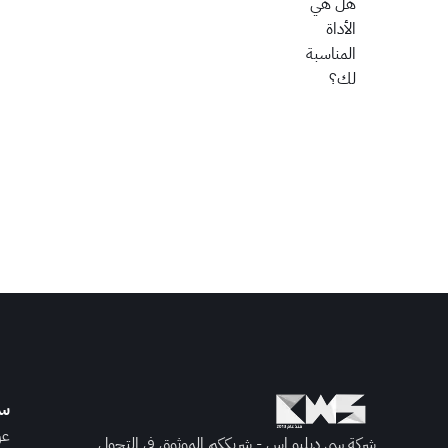
هل هي
الأداة
المناسبة
لك؟
سي
عن
شركة سي دبليو إس - شريككم الموثوق في التحول