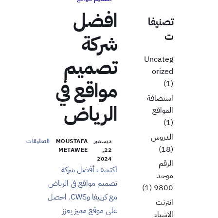
افضل
تصنيفا
ت
شركة
تصميم
Uncateg
orized
مواقع في
(1)
استضافة
الرياض
المواقع
(1)
الدروس
ديسمبر
MOUSTAFA
التعليقات
(18)
METAWEE
22,
2024
الرقم
اكتشف أفضل شركة
موحد
تصميم مواقع في الرياض
(1)
9800
مع كرييفا وCWS. احصل
انترنت
على موقع مميز يعزز
الاشياء