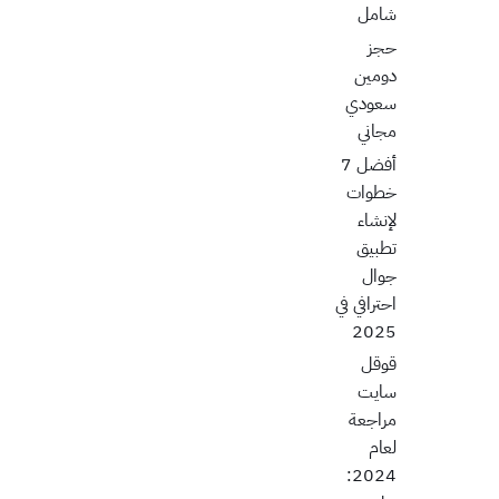
شامل
حجز
دومين
سعودي
مجاني
أفضل 7
خطوات
لإنشاء
تطبيق
جوال
احترافي في
2025
قوقل
سايت
مراجعة
لعام
2024: