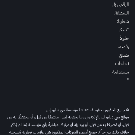
الرقمي في
المنطقة.
شعارنا:
"نبتكر
حلولاً
رقمية،
نصنع
نجاحات
مستدامة
"
© جميع الحقوق محفوظة 2025 لـ مؤسسة سي دبليو إس
موقع سي دبليو اس الإلكتروني وما يحتويه ليس معتمدًا من قِبل، أو محتفظًا به من
قبل، أو مُصرحًا به من قبل، أو برعايةِ، أو مرتبطًا مباشرةً بأي مؤسسة (ما لم يُذكر
خلاف ذلك صراحةً). جميع أسماء الشركات المذكورة هي علامات تجارية مُسجلة