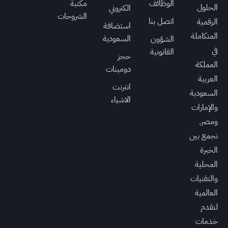
الوظائف
مكتبة
الحلول
الكتروني
الشروحات
اتصل بنا
الرقمية
استضافة
المتكاملة
السعودية
الشؤون
في
القانونية
حجز
المملكة
دومينات
العربية
انترنت
السعودية
الاشياء
والإمارات
ومصر.
نجمع بين
الخبرة
المحلية
والتقنيات
العالمية
لنقدم
خدمات