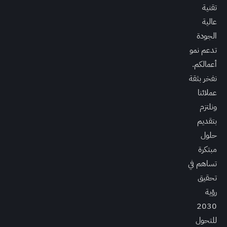
تقنية
عالية
الجودة
تدعم نمو
أعمالكم.
نفخر بثقة
عملائنا
ونلتزم
بتقديم
حلول
مبتكرة
تساهم في
تحقيق
رؤية
2030
للتحول