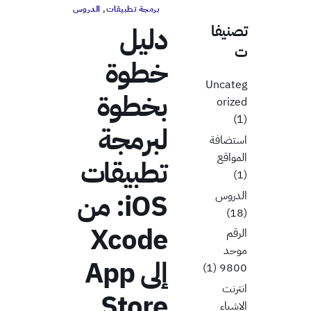
برمجة تطبيقات
,
الدروس
دليل
تصنيفا
ت
خطوة
Uncateg
بخطوة
orized
(1)
لبرمجة
استضافة
المواقع
تطبيقات
(1)
iOS: من
الدروس
(18)
Xcode
الرقم
موحد
إلى App
(1)
9800
انترنت
Store
الاشياء