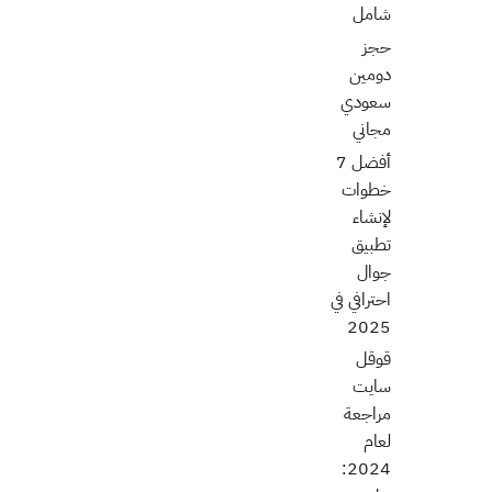
شامل
حجز
دومين
سعودي
مجاني
أفضل 7
خطوات
لإنشاء
تطبيق
جوال
احترافي في
2025
قوقل
سايت
مراجعة
لعام
2024: