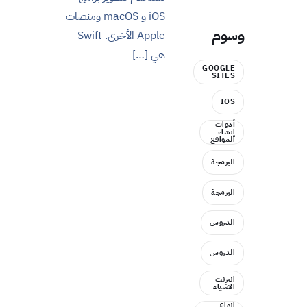
iOS و macOS ومنصات
وسوم
Apple الأخرى. Swift
هي […]
GOOGLE
SITES
IOS
أدوات
إنشاء
المواقع
البرمجة
البرمجة
الدروس
الدروس
انترنت
الاشياء
انواع