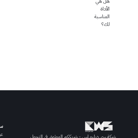
هل هي
الأداة
المناسبة
لك؟
سي
عن
شركة سي دبليو إس - شريككم الموثوق في التحول