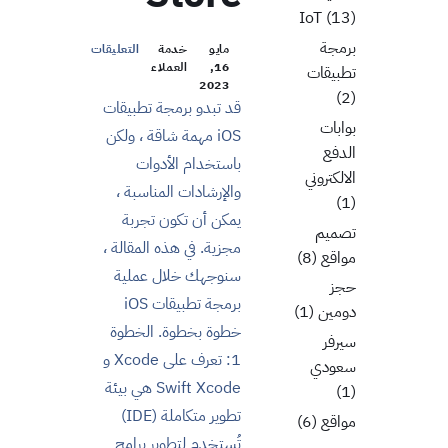
IoT
(13)
برمجة
مايو
خدمة
التعليقات
16,
العملاء
تطبيقات
2023
(2)
قد تبدو برمجة تطبيقات
بوابات
iOS مهمة شاقة ، ولكن
الدفع
باستخدام الأدوات
الالكتروني
والإرشادات المناسبة ،
(1)
يمكن أن تكون تجربة
تصميم
مجزية. في هذه المقالة ،
مواقع
(8)
سنوجهك خلال عملية
حجز
برمجة تطبيقات iOS
دومين
(1)
خطوة بخطوة. الخطوة
سيرفر
1: تعرف على Xcode و
سعودي
Swift Xcode هي بيئة
(1)
تطوير متكاملة (IDE)
مواقع
(6)
تُستخدم لتطوير برامج