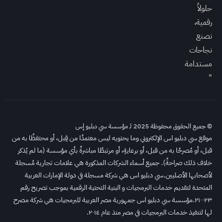
حلولاً
رقمية،
نصنع
نجاحات
مستدامة
"
© جميع الحقوق محفوظة 2025 لـ مؤسسة سي دبليو إس
موقع سي دبليو اس الإلكتروني وما يحتويه ليس معتمدًا من قِبل، أو محتفظًا به من
قبل، أو مُصرحًا به من قبل، أو برعايةِ، أو مرتبطًا مباشرةً بأي مؤسسة (ما لم يُذكر
خلاف ذلك صراحةً). جميع أسماء الشركات المذكورة هي علامات تجارية مُسجلة
لأصحابها الأصليين.
سي دبليو اس هي شركة مسجلة في دولة الإمارات العربية
المتحدة لتقديم خدمات البرمجيات و البنية التحتية الرقمية بموجب تصريح رقم
٢١٠٠٢٣.
مؤسسة سي دبليو اس جمهورية مصر العربية للبرمجيات هي شركة مصرح
لها لتنفيذ خدمات البرمجيات في مصر منذ عام ٢٠١٤.