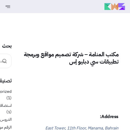
خدماتنا
انتر نت الأشياء
قريبا
استضافة والنطاقات
بحث
صناعات
مكتب المنامة – شركة تصميم مواقع وبرمجة
قريبا
تطبيقات سي دبليو إس
معلومات عنا
تصنيف
orized
(1)
استضافة
(1)
Address:
الدروس
الرقم م
East Tower, 11th Floor, Manama, Bahrain