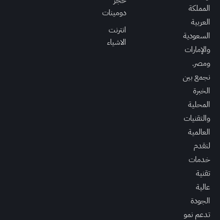
حجز
المملكة
دومينات
العربية
انترنت
السعودية
الاشياء
والإمارات
ومصر.
نجمع بين
الخبرة
المحلية
والتقنيات
العالمية
لنقدم
خدمات
تقنية
عالية
الجودة
تدعم نمو