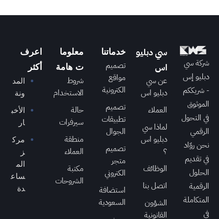
سي دبليو
خدماتنا
معلوما
اعرف
شركة سي
تصميم
اس
ت هامة
أكثر
دبليو إس
مواقع
عن سي
شروط
المد
الكترونية
- شريككم
دبليو اس
الاستخدام
ونة
الموثوق
تصميم
العملاء
حالة
الأخب
في التحول
تطبيقات
سيرفرات
ار
لماذا سي
الرقمي
الجوال
دبليو اس
منطقة
مرك
نحن روّاد
تصميم
؟
العملاء
ز
في تقديم
متجر
الم
الوظائف
مكتبة
الحلول
الكتروني
ساع
الشروحات
اتصل بنا
الرقمية
استضافة
دة
المتكاملة
السعودية
الشؤون
في
القانونية