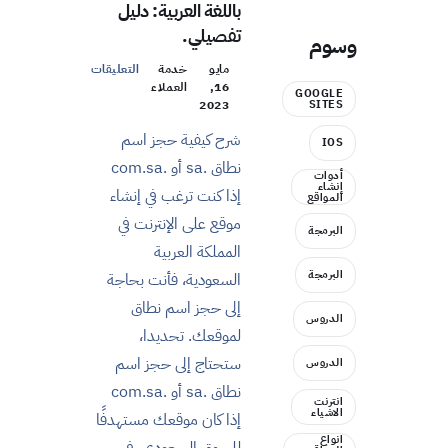
باللغة العربية: دليل
تفصيلي.
وسوم
مايو
خدمة
التعليقات
16,
العملاء
GOOGLE
SITES
2023
شرح كيفية حجز اسم
IOS
نطاق .sa أو .com.sa
أدوات
إنشاء
إذا كنت ترغب في إنشاء
المواقع
موقع على الإنترنت في
البرمجة
المملكة العربية
البرمجة
السعودية، فأنت بحاجة
إلى حجز اسم نطاق
الدروس
لموقعك. تحديدا،
ستحتاج إلى حجز اسم
الدروس
نطاق .sa أو .com.sa
انترنت
الاشياء
إذا كان موقعك مستهدفًا
انواع