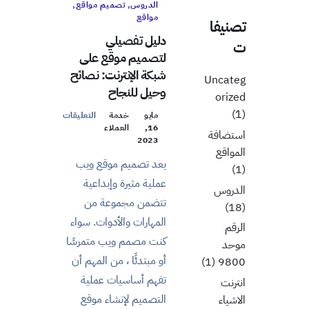
الدروس
,
تصميم مواقع
,
مواقع
تصنيفا
دليل تفصيلي
ت
لتصميم موقع على
شبكة الإنترنت: نصائح
Uncateg
وحيل للنجاح
orized
(1)
مايو
خدمة
التعليقات
16,
العملاء
استضافة
2023
المواقع
يعد تصميم موقع ويب
(1)
عملية مثيرة وإبداعية
الدروس
تتضمن مجموعة من
(18)
المهارات والأدوات. سواء
الرقم
كنت مصمم ويب متمرسًا
موحد
أو مبتدئًا ، من المهم أن
(1)
9800
تفهم أساسيات عملية
انترنت
التصميم لإنشاء موقع
الاشياء