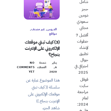
شامل
حجز
دومين
سعودي
مجاني
الدروس
,
غير مصنف
,
مواقع
أفضل 7
خطوات
(3) كيف تبني موقعك
لإنشاء
الإلكتروني على الإنترنت
تطبيق
بنجاح؟
جوال
يناير
خدمة
NO
احترافي في
6,
العملاء
COMMENTS
2025
YET
2020
قوقل
هذا الموضوع عبارة عن
سايت
سلسلة (( كيف تبني
مراجعة
موقعك الإلكتروني على
لعام
الإنترنت بنجاح ))
2024:
شاهد الجزء
هل هي