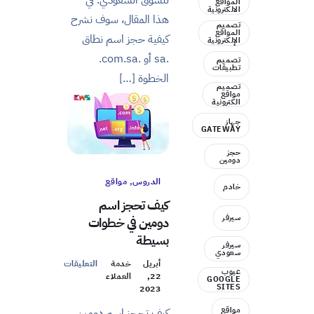
للسوق السعودي. في
المواقع
الالكترونية
هذا المقال، سوف نشرح
تصميم
المواقع
كيفية حجز اسم نطاق
الإلكترونية
.sa أو .com.sa.
تصميم
تطبيقات
الخطوة […]
تصميم
مواقع
الكترونية
جهاز
GATEWAY
حجز
دومين
الدروس
,
مواقع
خادم
كيف تحجز اسم
سيرفر
دومين في خطوات
بسيطة
سيرفر
سعودي
أبريل
خدمة
التعليقات
عيوب
22,
العملاء
GOOGLE
SITES
2023
مواقع
كيف تحجز اسم دومين