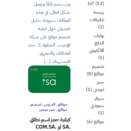
IoT
(13)
ويب يبدو رائعًا ويعمل
برمجة
بشكل فعال. في هذه
تطبيقات
المقالة ، سنزودك بدليل
(2)
تفصيلي حول كيفية
بوابات
تصميم موقع على شبكة
الدفع
الإنترنت. الخطوة 1: حدد
الالكتروني
أهدافك والجمهور
(1)
المستهدف […]
تصميم
مواقع
(8)
حجز
دومين
(1)
سيرفر
مواقع
,
الدروس
,
تصميم
سعودي
مواقع
,
حجز دومين
(1)
كيفية حجز اسم نطاق
مواقع
(6)
.SA أو .COM.SA