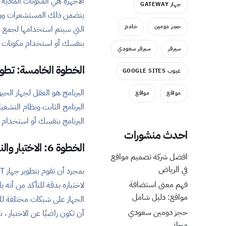
جهاز GATEWAY
يتضمن ذلك المستشعرات ووحد
حجز دومين
خادم
التي سيتم استخدامها لجمع الب
بنفسك أو استخدام مكونات ج
سيرفر
سيرفر سعودي
الخطوة الخامسة: تطوير
عيوب GOOGLE SITES
مواقع
مواقع
البرنامج الثابت ونظام التشغيل
البرنامج بنفسك أو استخدام 
احدث منشورات
الخطوة 6: الاختبار والنشر
افضل شركة تصميم مواقع
في الرياض
فهم معنى استضافة
لاختباره بدقة للتأكد من أنه 
مواقع: دليل شامل
الجهاز على شبكات مختلفة للت
حجز دومين سعودي
أن تكون راضيًا عن الاختبار ،
مجاني