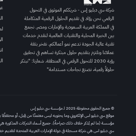
عن
شركة سي دبليو إس - شريككم الموثوق في التحول
ال
الرقمي نحن روّاد في تقديم الحلول الرقمية المتكاملة
في المملكة العربية السعودية والإمارات ومصر. نجمع
لم
بين الخبرة المحلية والتقنيات العالمية لنقدم خدمات
ال
تقنية عالية الجودة تدعم نمو أعمالكم. نفخر بثقة
ات
عملائنا ونلتزم بتقديم حلول مبتكرة تساهم في تحقيق
ال
رؤية 2030 للتحول الرقمي في المنطقة. شعارنا: "نبتكر
حلولاً رقمية، نصنع نجاحات مستدامة"
© جميع الحقوق محفوظة 2025 لـ مؤسسة سي دبليو إس
موقع سي دبليو اس الإلكتروني وما يحتويه ليس معتمدًا من قِبل، أو محتفظًا به م
مؤسسة (ما لم يُذكر خلاف ذلك صراحةً). جميع أسماء الشركات المذكورة هي
سي دبليو اس هي شركة مسجلة في دولة الإمارات العربية المتحدة لتقديم خدمات ا