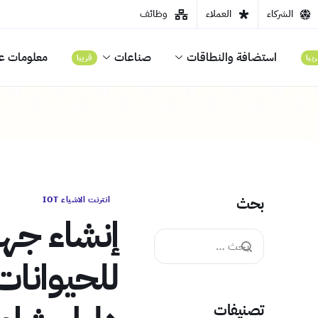
الشركاء
العملاء
وظائف
استضافة والنطاقات
صناعات
معلومات عن
يبا
قريبا
بحث
انترنت الاشياء IOT
للحيوانات 
تصنيفات