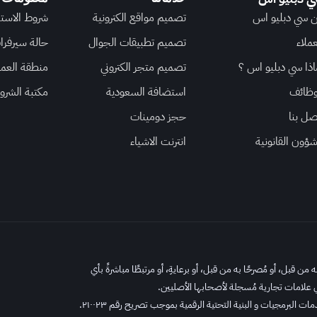
 سي دبليو اس
تصميم مواقع الكترونية
شروط الاست
عملاء
تصميم تطبيقات الجوال
حالة سيرفرا
اذا سي دبليو اس ؟
تصميم متجر الكتروني
منطقة العمل
وظائف
استضافة السعودية
مكتبة الشر
صل بنا
حجز دومينات
شؤون القانونية
انترنت الاشياء
ن قبل، أو مُصرحًا به من قبل، أو برعايةِ، أو مرتبطًا مباشرةً بأي
 علامات تجارية مُسجلة لأصحابها الأصليين.
لبرمجيات و البنية التحتية الرقمية بموجب تصريح رقم ٢١٠٠٢٣.