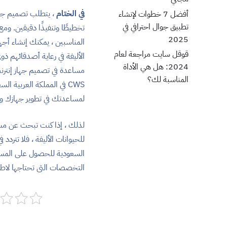
في الختام
، يتطلب تصميم جهاز 
أفضل 7 خطوات لإنشاء
تطبيق جوال احترافي في
تخطيطًا وتنفيذًا دقيقين. ومع
2025
المناسبين ، يمكنك إنشاء أج
قوقل سايت مراجعة لعام
الأليفة في رعاية أصدقائهم ذ
2024: هل هي الأداة
مساعدة في تصميم جهاز إنترنت 
المناسبة لك؟
CWS في المملكة العربية
لمساعدتك في تطوير جهازك ون
لذلك ، إذا كنت تبحث عن مسا
السعودية للحصول على المساع
التخصصات التى تحتاجها لاط