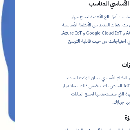
ناسب أمرًا بالغ الأهمية لنجاح جهاز
الأليفة IoT الخاص بك. هناك العديد من الأنظمة الأساسية
المتاحة ، بما في ذلك AWS IoT و Google Cloud IoT و Azure IoT.
بي احتياجاتك من حيث قابلية التوسع
 النظام الأساسي ، حان الوقت لتحديد
ميزات جهاز الحيوانات الأليفة IoT الخاص بك. يتضمن ذلك اتخاذ قرار
زة التي ستستخدمها لجمع البيانات
بها جهازك.